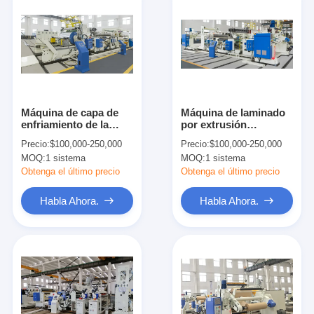
Máquina de capa de
Máquina de laminado
enfriamiento de la
por extrusión
laminación del minuto
automática de 1200
Precio:
$100,000-250,000
Precio:
$100,000-250,000
1600m m del
mm 250m/min 380V
MOQ:
1 sistema
MOQ:
1 sistema
pegamento los 300m
del rodillo
Obtenga el último precio
Obtenga el último precio
Habla Ahora.
Habla Ahora.
Hogar
Productos
Sobre nosotros