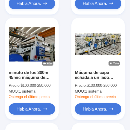
Habla Ahora.
Habla Ahora.
minuto de los 300m
Máquina de capa
45mic máquina de
echada a un lado
capa de papel de la
doble de la laminación
Precio:
$100,000-250,000
Precio:
$100,000-250,000
laminación de la taza
de la protuberancia del
MOQ:
1 sistema
MOQ:
1 sistema
PBS
papel de la taza de
8gsm PE
Obtenga el último precio
Obtenga el último precio
Habla Ahora.
Habla Ahora.