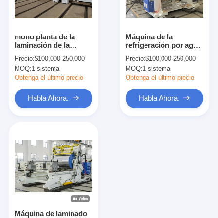
Viaje de la fábrica
Control de calidad
mono planta de la
Máquina de la
laminación de la
refrigeración por agua
Éntrenos en contacto con
protuberancia del
los 250m Min EVA
Precio:
$100,000-250,000
Precio:
$100,000-250,000
papel de rollo de los
Single Side Extruder
MOQ:
1 sistema
MOQ:
1 sistema
45μM 1400m m
Lamination del rollo
Noticias
Obtenga el último precio
Obtenga el último precio
Habla Ahora.
Habla Ahora.
Máquina de capa de la laminación de la protuberancia
Máquina que lamina de la protuberancia
máquina que lamina de la película
máquina plástica de la laminación
Máquina de la laminación de la capa
Máquina de laminado