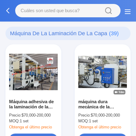
Máquina De La Laminación De La Capa
(39)
Máquina adhesiva de
máquina dura
la laminación de la
mecánica de la
capa del embalaje de
laminación 380V,
Precio:
$70,000-200,000
Precio:
$70,000-200,000
Bopp
máquina mate de la
MOQ:
1 set
MOQ:
1 set
laminación de las
capas multi
Obtenga el último precio
Obtenga el último precio