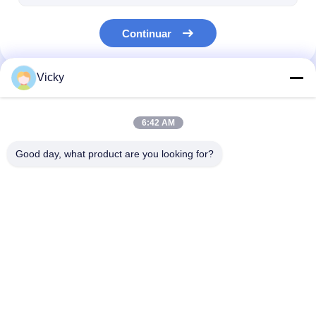
Continuar
Vicky
Nuestras Categorías
6:42 AM
Good day, what product are you looking for?
Máquina de capa de
Máquina que lamina
máquina que l
la laminación de la
de la protuberancia
de la película
protuberancia
Inicio
Mapa del
Contactar
Desktop
Sitio
Ahora
Site
Mapa del Sitio
Política de privacidad