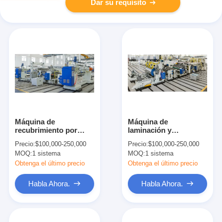
Dar su requisito
Máquina de
Máquina de
recubrimiento por
laminación y
extrusión automática
recubrimiento
Precio:
$100,000-250,000
Precio:
$100,000-250,000
380V 50Hz 250m/min
automatizada 300
MOQ:
1 sistema
MOQ:
1 sistema
m/min, ancho 1100 mm
Obtenga el último precio
Obtenga el último precio
Habla Ahora.
Habla Ahora.