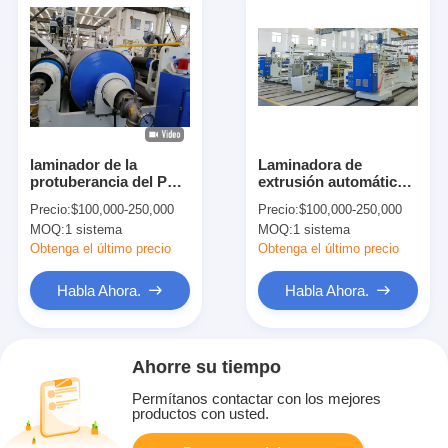
laminador de la
Laminadora de
protuberancia del PLA
extrusión automática
PBS del LDPE del
400 kg/h Máquina de
Precio:
$100,000-250,000
Precio:
$100,000-250,000
papel de taza de café
recubrimiento 8-45
MOQ:
1 sistema
MOQ:
1 sistema
400gsm mono
g/m²
Obtenga el último precio
Obtenga el último precio
Habla Ahora.
Habla Ahora.
Ahorre su tiempo
Permítanos contactar con los mejores
productos con usted.