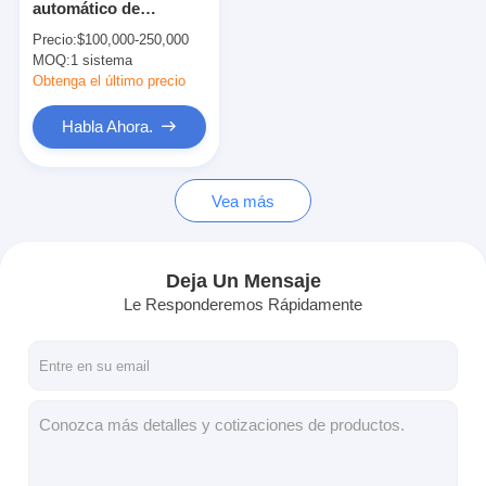
automático de
Máquina de capa de la protuberancia
recubrimiento de PE
Precio:
$100,000-250,000
de doble cara 200
MOQ:
máquina de recubrimiento de papel
1 sistema
m/min
Obtenga el último precio
El doble echó a un lado máquina que laminaba
Habla Ahora.
Piezas de la máquina de la laminación
Vea más
Máquina soplada derretimiento de la tela
Deja Un Mensaje
Le Responderemos Rápidamente