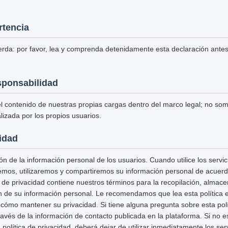
rtencia
erda: por favor, lea y comprenda detenidamente esta declaración antes d
sponsabilidad
 contenido de nuestras propias cargas dentro del marco legal; no so
lizada por los propios usuarios.
cidad
n de la información personal de los usuarios. Cuando utilice los servi
remos, utilizaremos y compartiremos su información personal de acuerdo
ca de privacidad contiene nuestros términos para la recopilación, almac
n de su información personal. Le recomendamos que lea esta política e
ómo mantener su privacidad. Si tiene alguna pregunta sobre esta polít
avés de la información de contacto publicada en la plataforma. Si no 
política de privacidad, deberá dejar de utilizar inmediatamente los serv