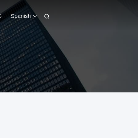
s
Spanish