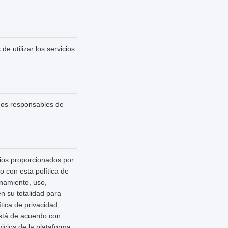
e utilizar los servicios
mos responsables de
cios proporcionados por
 con esta política de
enamiento, uso,
n su totalidad para
ica de privacidad,
está de acuerdo con
icios de la plataforma.