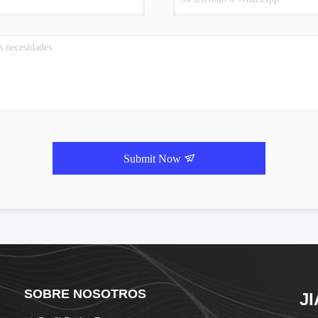
Submit Now
SOBRE NOSOTROS
J