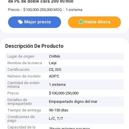
de PE de doble cara 200 m/min
Precio：$100,000-250,000
MOQ：1 sistema
Mejor precio
Habla Ahora.
Descripción De Producto
Lugar de origen
CHINA
Nombre de la marca
Laiyi
Certificación
CE, ISO
Número de modelo
ADPC
Cantidad de orden
1 sistema
mínima
Precio
$100,000-250,000
Detalles de
Empaquetado digno del mar
empaquetado
Tiempo de entrega
90-150 días
Condiciones de
L/C, T/T
pago
Capacidad de la
20sets máximo por mes