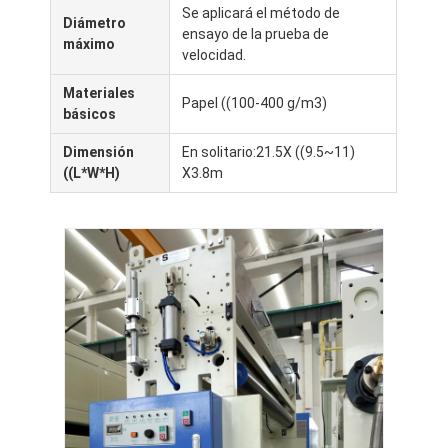
Máquina de capa de la protuberancia
Se aplicará el método de
Diámetro
ensayo de la prueba de
máximo
velocidad.
máquina de recubrimiento de papel
Materiales
El doble echó a un lado máquina que laminaba
Papel ((100-400 g/m3)
básicos
Piezas de la máquina de la laminación
Dimensión
En solitario:21.5X ((9.5~11)
((L*W*H)
X3.8m
Máquina soplada derretimiento de la tela