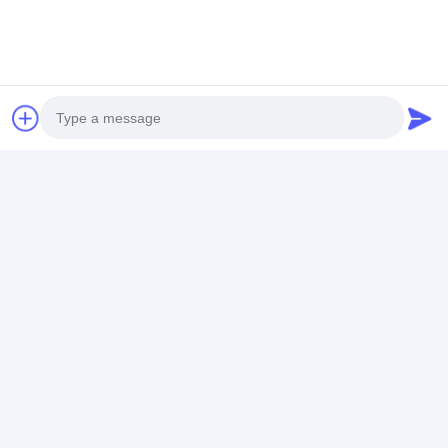
Photo
Etiquetas:
Video Call
máquina de capa del ldpe
máquina de recubrimiento de papel
Audio Call
máquina de la laminación de la capa de la protuberancia