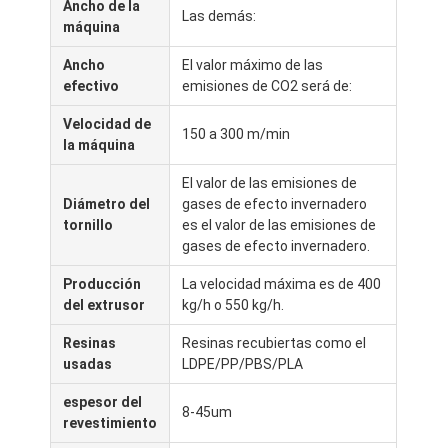
Ancho de la
Las demás:
Viaje de la fábrica
máquina
Control de calidad
Ancho
El valor máximo de las
efectivo
emisiones de CO2 será de:
Éntrenos en contacto con
Velocidad de
150 a 300 m/min
la máquina
Noticias
El valor de las emisiones de
Diámetro del
gases de efecto invernadero
tornillo
es el valor de las emisiones de
Máquina de capa de la laminación de la protuberancia
gases de efecto invernadero.
Máquina que lamina de la protuberancia
Producción
La velocidad máxima es de 400
del extrusor
kg/h o 550 kg/h.
máquina que lamina de la película
Resinas
Resinas recubiertas como el
usadas
LDPE/PP/PBS/PLA
máquina plástica de la laminación
espesor del
8-45um
Máquina de la laminación de la capa
revestimiento