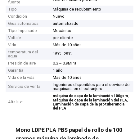
fuente
Tipo
Máquina de recubrimiento
Condición
Nuevo
Grúa automática
automatizado
Tipo impulsado
Mecánico
Voltaje
por cliente
Vida
Más de 10 años
temperatura del
15℃~25℃
agua
Presión de aire
0.3 ~ 0.9MPa
Garantía
1 año
Vida de la vida
Más de 10 años
Ingenieros disponibles para el servicio de
Servicio de venta
maquinaria en el extranjero
,
máquina de capa de la laminación 100gsm
,
Máquina de capa de la laminación del PLA
Alta luz:
Laminación de capa de la protuberancia
del PLA
Mono LDPE PLA PBS papel de rollo de 100
gramos máquina de laminado de