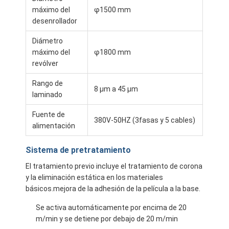
Viaje de la fábrica
máximo del
φ1500 mm
desenrollador
Control de calidad
Diámetro
máximo del
φ1800 mm
Éntrenos en contacto con
revólver
Noticias
Rango de
8 μm a 45 μm
laminado
Fuente de
380V-50HZ (3fasas y 5 cables)
Máquina de capa de la laminación de la protuberancia
alimentación
Máquina que lamina de la protuberancia
Sistema de pretratamiento
El tratamiento previo incluye el tratamiento de corona
máquina que lamina de la película
y la eliminación estática en los materiales
básicos.mejora de la adhesión de la película a la base.
máquina plástica de la laminación
Se activa automáticamente por encima de 20
Máquina de la laminación de la capa
m/min y se detiene por debajo de 20 m/min