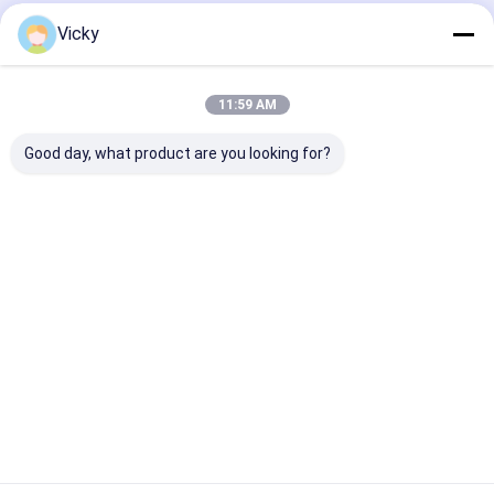
Vicky
11:59 AM
Good day, what product are you looking for?
Máquina de
Laminadora de
Máquina de
laminado
extrusión
recubrimiento
automático de
automática 400 kg/h
extrusión
recubrimiento de PE
Máquina de
automática 3
de doble cara 200
recubrimiento 8-45
50Hz 250m/mi
Mejor precio
Mejor precio
Mejor pre
m/min
g/m²
Inicio
Mapa del
Contactar
Desktop
Sitio
Ahora
Site
Mapa del Sitio
Política de privacidad
Calidad
Máquina de capa de la laminación de la protuberancia
Fábrica De China.Copyright © 2026 JIANGSU LAIYI PACKING
MACHINERY CO.,LTD.. All Rights Reserved.