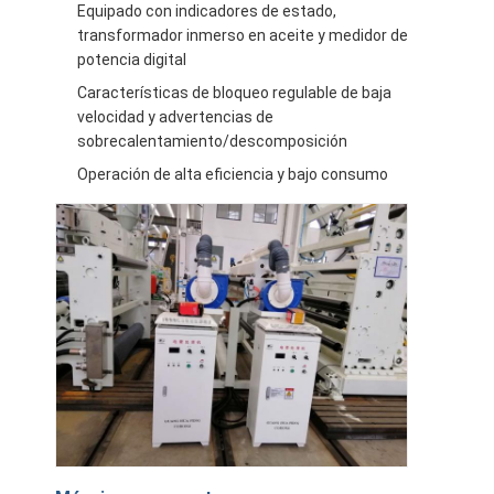
Equipado con indicadores de estado,
Máquina de capa de la protuberancia
transformador inmerso en aceite y medidor de
potencia digital
máquina de recubrimiento de papel
Características de bloqueo regulable de baja
El doble echó a un lado máquina que laminaba
velocidad y advertencias de
sobrecalentamiento/descomposición
Piezas de la máquina de la laminación
Operación de alta eficiencia y bajo consumo
Máquina soplada derretimiento de la tela