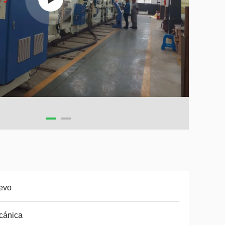
evo
cánica