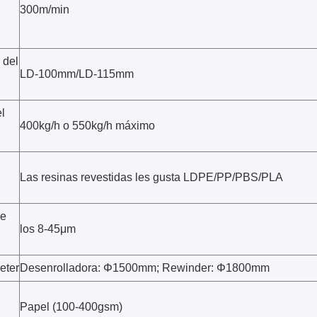
300m/min
 del
LD-100mm/LD-115mm
l
400kg/h o 550kg/h máximo
Las resinas revestidas les gusta LDPE/PP/PBS/PLA
de
los 8-45μm
eter
Desenrolladora: Φ1500mm; Rewinder: Φ1800mm
Papel (100-400gsm)