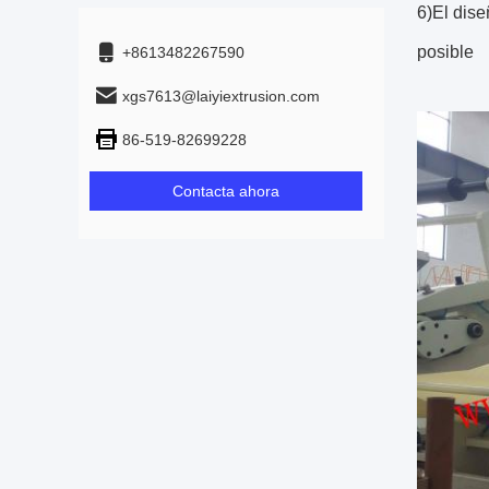
6)El dise
posible
+8613482267590
xgs7613@laiyiextrusion.com
86-519-82699228
Contacta ahora