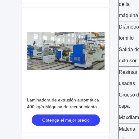
de la
máquina
Diámetro
tornillo
Salida de
extrusor
Resinas
usadas
Grueso 
Laminadora de extrusión automática
capa
400 kg/h Máquina de recubrimiento 8-
45 g/m²
Maxdiam
Obtenga el mejor precio
Materia