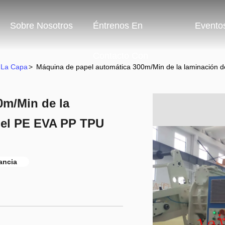
Sobre Nosotros
Éntrenos En
Evento
Contacto Con
 La Capa
>
Máquina de papel automática 300m/Min de la laminación d
0m/Min de la
 del PE EVA PP TPU
ancia