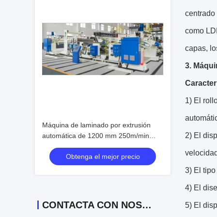
centrado 
como LDP
capas, l
3. Máqui
Caracter
1) El rol
automátic
Máquina de laminado por extrusión
2) El dis
automática de 1200 mm 250m/min
380V
velocida
Obtenga el mejor precio
3) El tip
4) El dis
CONTACTA CON NOSOTROS
5) El dis