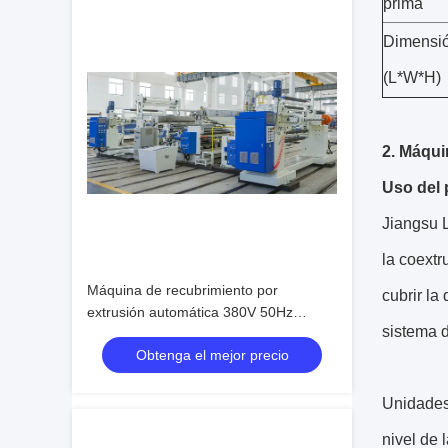
prima
Dimensi
(L*W*H)
2. Máqui
Uso del 
Jiangsu L
la coextr
Máquina de recubrimiento por
cubrir la
extrusión automática 380V 50Hz
sistema d
250m/min
Obtenga el mejor precio
Unidades 
nivel de 