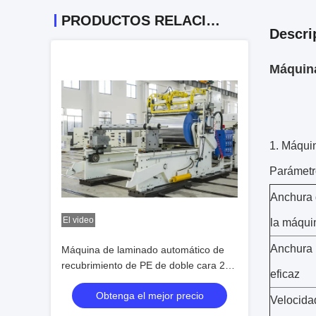
PRODUCTOS RELACIONADOS
Descri
Máquina
1. Máquin
Parámetr
Anchura
El video
la máqui
Anchura
Máquina de laminado automático de
recubrimiento de PE de doble cara 200
eficaz
m/min
Obtenga el mejor precio
Velocida