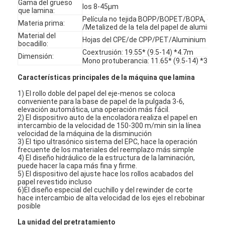
Gama del grueso
los 8-45μm
que lamina:
Película no tejida BOPP/BOPET/BOPA, etc 
Materia prima:
/Metalized de la tela del papel de aluminio
Material del
Hojas del CPE/de CPP/PET/Aluminium
bocadillo:
Coextrusión: 19.55* (9.5-14) *4.7m
Dimensión:
Mono protuberancia: 11.65* (9.5-14) *3.8m
Características principales de la máquina que lamina
1) El rollo doble del papel del eje-menos se coloca
conveniente para la base de papel de la pulgada 3-6,
elevación automática, una operación más fácil.
2) El dispositivo auto de la encoladora realiza el papel en
intercambio de la velocidad de 150-300 m/min sin la línea
velocidad de la máquina de la disminución
3) El tipo ultrasónico sistema del EPC, hace la operación
frecuente de los materiales del reemplazo más simple
4) El diseño hidráulico de la estructura de la laminación,
puede hacer la capa más fina y firme.
Hogar
5) El dispositivo del ajuste hace los rollos acabados del
papel revestido incluso
Productos
6)El diseño especial del cuchillo y del rewinder de corte
hace intercambio de alta velocidad de los ejes el rebobinar
posible
Sobre nosotros
La unidad del pretratamiento