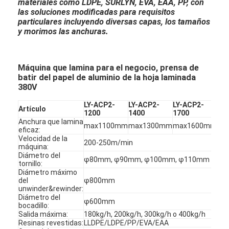
materiales como LDPE, SURLYN, EVA, EAA, PP, con
las soluciones modificadas para requisitos
particulares incluyendo diversas capas, los tamaños
y morimos las anchuras.
Máquina que lamina para el negocio, prensa de
batir del papel de aluminio de la hoja laminada
380V
LY-ACP2-
LY-ACP2-
LY-ACP2-
LY
Artículo
1200
1400
1700
22
Anchura que lamina
max1100mm
max1300mm
max1600mm
ma
eficaz:
Velocidad de la
200-250m/min
máquina:
Diámetro del
φ80mm, φ90mm, φ100mm, φ110mm
tornillo:
Diámetro máximo
del
φ800mm
unwinder&rewinder:
Diámetro del
φ600mm
bocadillo:
Salida máxima:
180kg/h, 200kg/h, 300kg/h o 400kg/h
Resinas revestidas:
LLDPE/LDPE/PP/EVA/EAA