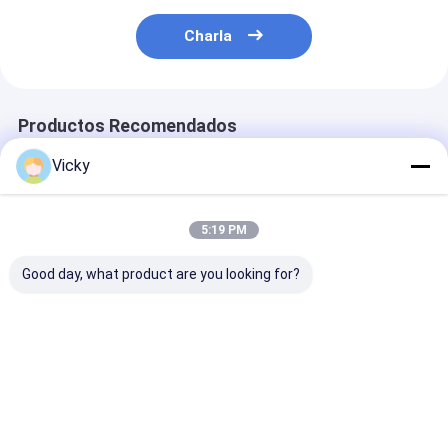
Charla
Productos Recomendados
Vicky
5:19 PM
Good day, what product are you looking for?
Flexible Packaging
Máquina termal
Máquina que l
Tandem Co-
automática de la
de Bopp de la
extrusion
laminación de la
película de la
Laminating Machine
operación simple
laminación de 
para la base de papel
plástica plást
Mejor precio
Mejor precio
Mejor pre
de la pulgada 3-6
termal de la m