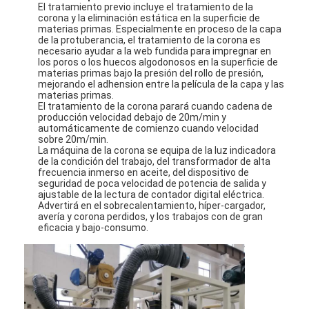
El tratamiento previo incluye el tratamiento de la
Viaje de la fábrica
corona y la eliminación estática en la superficie de
materias primas. Especialmente en proceso de la capa
de la protuberancia, el tratamiento de la corona es
Control de calidad
necesario ayudar a la web fundida para impregnar en
los poros o los huecos algodonosos en la superficie de
materias primas bajo la presión del rollo de presión,
Éntrenos en contacto con
mejorando el adhension entre la película de la capa y las
materias primas.
Noticias
El tratamiento de la corona parará cuando cadena de
producción velocidad debajo de 20m/min y
automáticamente de comienzo cuando velocidad
sobre 20m/min.
La máquina de la corona se equipa de la luz indicadora
de la condición del trabajo, del transformador de alta
Máquina de capa de la laminación de la protuberancia
frecuencia inmerso en aceite, del dispositivo de
seguridad de poca velocidad de potencia de salida y
ajustable de la lectura de contador digital eléctrica.
Máquina que lamina de la protuberancia
Advertirá en el sobrecalentamiento, híper-cargador,
avería y corona perdidos, y los trabajos con de gran
máquina que lamina de la película
eficacia y bajo-consumo.
máquina plástica de la laminación
Máquina de la laminación de la capa