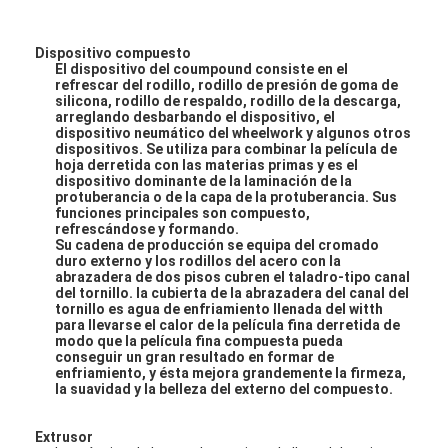
Dispositivo compuesto
El dispositivo del coumpound consiste en el
refrescar del rodillo, rodillo de presión de goma de
silicona, rodillo de respaldo, rodillo de la descarga,
arreglando desbarbando el dispositivo, el
dispositivo neumático del wheelwork y algunos otros
dispositivos. Se utiliza para combinar la película de
hoja derretida con las materias primas y es el
dispositivo dominante de la laminación de la
protuberancia o de la capa de la protuberancia. Sus
funciones principales son compuesto,
refrescándose y formando.
Su cadena de producción se equipa del cromado
duro externo y los rodillos del acero con la
abrazadera de dos pisos cubren el taladro-tipo canal
del tornillo. la cubierta de la abrazadera del canal del
tornillo es agua de enfriamiento llenada del witth
para llevarse el calor de la película fina derretida de
Hogar
modo que la película fina compuesta pueda
conseguir un gran resultado en formar de
enfriamiento, y ésta mejora grandemente la firmeza,
Productos
la suavidad y la belleza del externo del compuesto.
Sobre nosotros
Extrusor