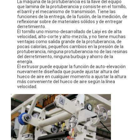
La máquina de la protuberancia es la llave del equipo
Viaje de la fábrica
que lamina de la protuberancia y consiste en el tornillo,
el barril y el mecanismo de transmisión. Tiene las
funciones de la entrega, de la fusión, de la medición, de
Control de calidad
reflexionar sobre de materiales sólidos y de entregar
derretimiento.
El tornillo uno mismo-desarrollado de Laiyi es de alta
Éntrenos en contacto con
velocidad, alto-corte y alto-mezcla, y no tiene muchas
ventajas como salida grande de la protuberancia, de
pocas calorías, pequeños cambios en la presión de la
Noticias
protuberancia, ninguna protuberancia no de las resinas
del derretimiento, ninguna burbuja y ahorro de la
energía.
El extrusor puede equipar la función de auto-elevación
nuevamente diseñada que puede ajustar altura del
Máquina de capa de la laminación de la protuberancia
hueco de aire en cualquier momento a ajustar la altura
más conveniente del hueco de aire según la línea
velocidad.
Máquina que lamina de la protuberancia
máquina que lamina de la película
máquina plástica de la laminación
Máquina de la laminación de la capa