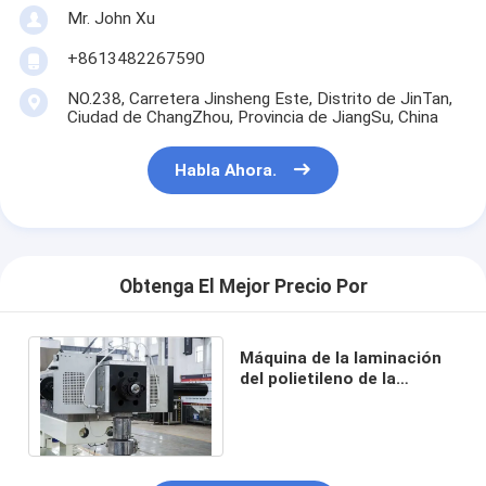
Mr. John Xu
Viaje de la fábrica
+8613482267590
Control de calidad
NO.238, Carretera Jinsheng Este, Distrito de JinTan,
Éntrenos en contacto con
Ciudad de ChangZhou, Provincia de JiangSu, China
Noticias
Habla Ahora.
Máquina de capa de la laminación de la protuberancia
Obtenga El Mejor Precio Por
Máquina que lamina de la protuberancia
máquina que lamina de la película
Máquina de la laminación
del polietileno de la
espuma de 300m/Min
máquina plástica de la laminación
Automatic Lift PE
Máquina de la laminación de la capa