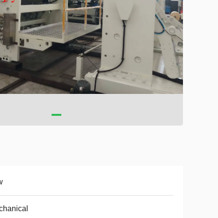
w
chanical