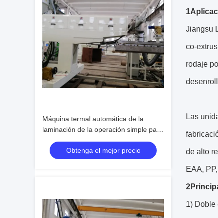
1Aplicac
Jiangsu L
co-extrus
rodaje po
desenroll
Las unida
Máquina termal automática de la
laminación de la operación simple para
fabricac
la base de papel de la pulgada 3-6
Obtenga el mejor precio
de alto 
EAA, PP,
2Princip
1) Doble 