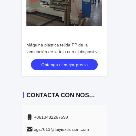
Máquina plástica tejida PP de la
laminación de la tela con el dispositivo
auto de la encoladora
Obtenga el mejor precio
CONTACTA CON NOSOTROS
+8613482267590
xgs7613@laiyiextrusion.com