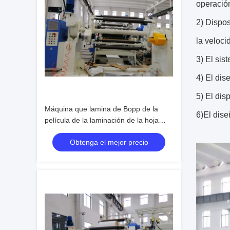
operación
2) Dispos
la veloci
3) El sis
4) El dis
5) El dis
Máquina que lamina de Bopp de la
6)El dise
película de la laminación de la hoja
plástica plástica termal de la máquina
Obtenga el mejor precio