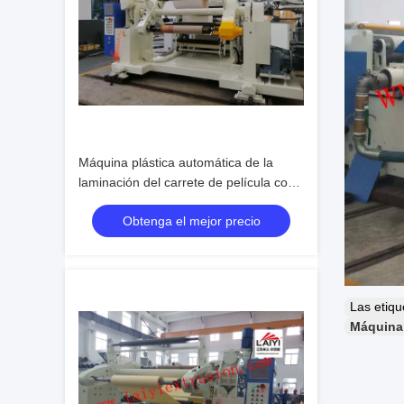
Máquina plástica automática de la
laminación del carrete de película con
la desenrolladora doble de la estación
Obtenga el mejor precio
y Rewinder en azul y blanco
Las etiq
Máquina 