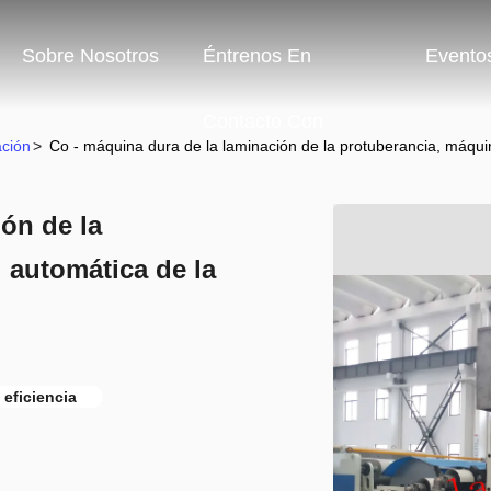
Sobre Nosotros
Éntrenos En
Evento
Contacto Con
ación
>
Co - máquina dura de la laminación de la protuberancia, máquin
ón de la
 automática de la
eficiencia