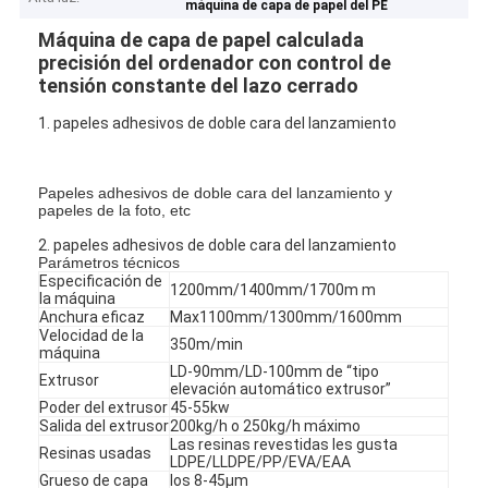
máquina de capa de papel del PE
Máquina de capa de papel calculada
precisión del ordenador con control de
tensión constante del lazo cerrado
1. papeles adhesivos de doble cara del lanzamiento
Papeles adhesivos de doble cara del lanzamiento y
papeles de la foto, etc
2. papeles adhesivos de doble cara del lanzamiento
Parámetros técnicos
Especificación de
1200mm/1400mm/1700m m
la máquina
Anchura eficaz
Max1100mm/1300mm/1600mm
Velocidad de la
350m/min
máquina
LD-90mm/LD-100mm de “tipo
Extrusor
elevación automático extrusor”
Poder del extrusor
45-55kw
Salida del extrusor
200kg/h o 250kg/h máximo
Las resinas revestidas les gusta
Resinas usadas
LDPE/LLDPE/PP/EVA/EAA
Grueso de capa
los 8-45μm