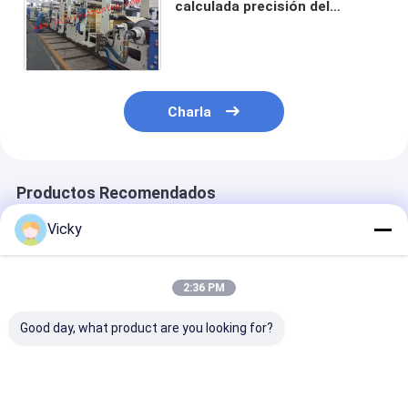
calculada precisión del
ordenador con control de
tensión constante del lazo
cerrado
Charla
Productos Recomendados
Vicky
2:36 PM
Good day, what product are you looking for?
Fábrica superior de
Máquina automática
Paper Cup & B
China | Máquina
de recubrimiento de
Extrusion
laminadora de
papel 380V con
Laminating M