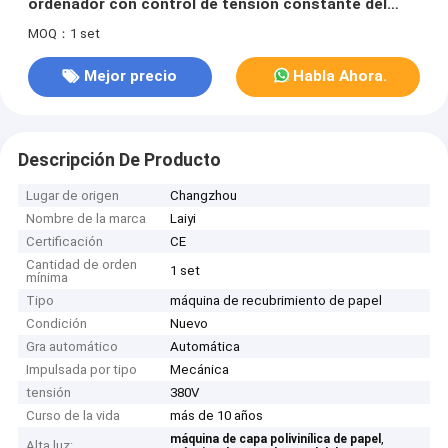
ordenador con control de tensión constante del
lazo cerrado
MOQ：1 set
Mejor precio
Habla Ahora.
Descripción De Producto
Lugar de origen
Changzhou
Nombre de la marca
Laiyi
Certificación
CE
Cantidad de orden
1 set
mínima
Tipo
máquina de recubrimiento de papel
Condición
Nuevo
Gra automático
Automática
Impulsada por tipo
Mecánica
tensión
380V
Curso de la vida
más de 10 años
,
máquina de capa polivinílica de papel
Alta luz: