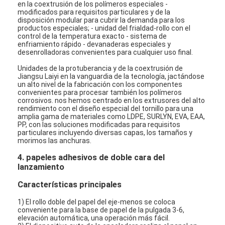
en la coextrusión de los polímeros especiales -
modificados para requisitos particulares y de la
disposición modular para cubrir la demanda para los
productos especiales; - unidad del frialdad-rollo con el
control de la temperatura exacto - sistema de
enfriamiento rápido - devanaderas especiales y
desenrolladoras convenientes para cualquier uso final.
Unidades de la protuberancia y de la coextrusión de
Jiangsu Laiyi en la vanguardia de la tecnología, jactándose
un alto nivel de la fabricación con los componentes
convenientes para procesar también los polímeros
corrosivos. nos hemos centrado en los extrusores del alto
rendimiento con el diseño especial del tornillo para una
amplia gama de materiales como LDPE, SURLYN, EVA, EAA,
PP, con las soluciones modificadas para requisitos
particulares incluyendo diversas capas, los tamaños y
morimos las anchuras.
4. papeles adhesivos de doble cara del
lanzamiento
Hogar
Características principales
Productos
1) El rollo doble del papel del eje-menos se coloca
conveniente para la base de papel de la pulgada 3-6,
Sobre nosotros
elevación automática, una operación más fácil.