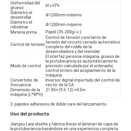
Uniformidad del
el ≤±5%
grueso
Diámetro el
Φ1200mm máximo
desenrollar
Diámetro el
Φ1200mm máximo
rebobinar
Papel (35-200g/㎡)
Materia prima
Control de tensión constante de
tensión del circuito cerrado automático
Control de tensión
completo del rodillo de la
desenrolladora y del rewinder
El interfaz persona-máquina, grueso de
la protuberancia es automáticamente
Modo de control
precisión calculada por el ordenador,
control entero del acoplamiento de la
máquina
Convertidor de
Inversor digital importado del control de
frecuencia
vector de la CA
Dimensión de la
21.85× (9.5-12) ×4.5m
máquina (L*W*H)
3. papeles adhesivos de doble cara del lanzamiento
Uso del producto
Jiangsu Laiyi diseña y fabrica líneas el laminar/de capa de
la protuberancia basándose en una experiencia completa