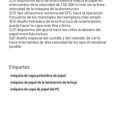
2) El dispositivo auto de la encoladora realiza el papel en
intercambio de la velocidad de 150-300 m/min sin la línea
Viaje de la fábrica
velocidad de la máquina de la disminución
3) El tipo ultrasónico sistema del EPC, hace la operación
Control de calidad
frecuente de los materiales del reemplazo más simple
4) El diseño hidráulico de la estructura de la laminación,
puede hacer la capa más fina y firme.
Éntrenos en contacto con
5) El dispositivo del ajuste hace los rollos acabados del
papel revestido incluso
6)El diseño especial del cuchillo y del rewinder de corte
Noticias
hace intercambio de alta velocidad de los ejes el rebobinar
posible
Máquina de capa de la laminación de la protuberancia
Etiquetas:
Máquina que lamina de la protuberancia
máquina de capa polivinílica de papel
máquina de papel de la laminación de la hoja
máquina que lamina de la película
máquina de capa de papel del PE
máquina plástica de la laminación
Máquina de la laminación de la capa