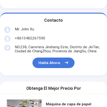
Máquina de capa de la protuberancia
máquina de recubrimiento de papel
Contacto
El doble echó a un lado máquina que laminaba
Mr. John Xu
Piezas de la máquina de la laminación
+8613482267590
Máquina soplada derretimiento de la tela
NO.238, Carretera Jinsheng Este, Distrito de JinTan,
Ciudad de ChangZhou, Provincia de JiangSu, China
Habla Ahora.
Obtenga El Mejor Precio Por
Máquina de capa de papel