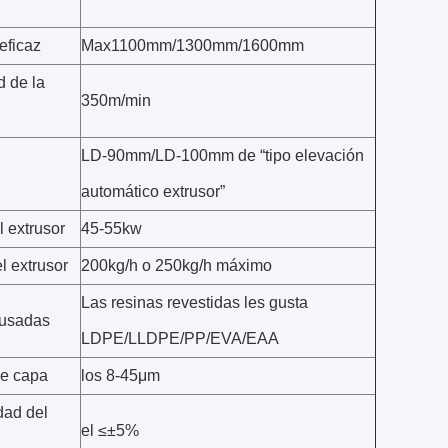
eficaz
Max1100mm/1300mm/1600mm
d de la
350m/min
LD-90mm/LD-100mm de “tipo elevación
automático extrusor”
 extrusor
45-55kw
l extrusor
200kg/h o 250kg/h máximo
Las resinas revestidas les gusta
 usadas
LDPE/LLDPE/PP/EVA/EAA
e capa
los 8-45μm
dad del
el ≤±5%