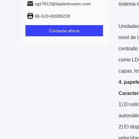
xgs7613@laiyiextrusion.com
sistema d
86-519-82699228
Unidades 
Contacta ahora
nivel de 
centrado 
como LDP
capas, l
4. papel
Caracter
1) El rol
automátic
2) El dis
velocida