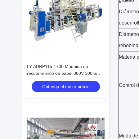
grueso
Diámetro
desenrol
Diámetro
rebobina
Materia 
LY-ADRP115-1700 Máquina de
recubrimiento de papel 380V 300m/min
LDPE LLDPE
Control d
Obtenga el mejor precio
Modo de 