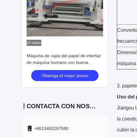
Converti
frecuenc
El video
Dimensió
Máquina de capa del papel de interfaz
de máquina humano con buena
máquina
capacidad de la adherencia
Obtenga el mejor precio
3. papel
Uso del 
CONTACTA CON NOSOTROS
Jiangsu L
la coextr
+8613482267590
cubrir la