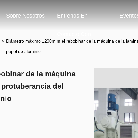
Sobre Nosotros
Éntrenos En
Evento
Contacto Con
>
Diámetro máximo 1200m m el rebobinar de la máquina de la laminaci
papel de aluminio
obinar de la máquina
a protuberancia del
inio