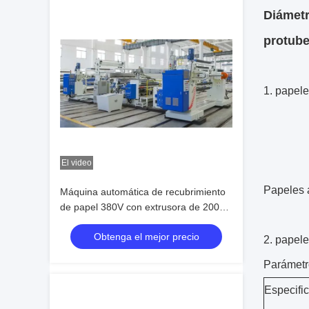
Diámetr
protube
1. papel
El video
Papeles a
Máquina automática de recubrimiento
de papel 380V con extrusora de 200
kg/h
Obtenga el mejor precio
2. papel
Parámetr
Especific