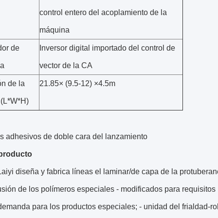
control entero del acoplamiento de la
máquina
dor de
Inversor digital importado del control de
ia
vector de la CA
n de la
21.85× (9.5-12) ×4.5m
 (L*W*H)
es adhesivos de doble cara del lanzamiento
producto
aiyi diseña y fabrica líneas el laminar/de capa de la protuber
usión de los polímeros especiales - modificados para requisitos 
 demanda para los productos especiales; - unidad del frialdad-rol