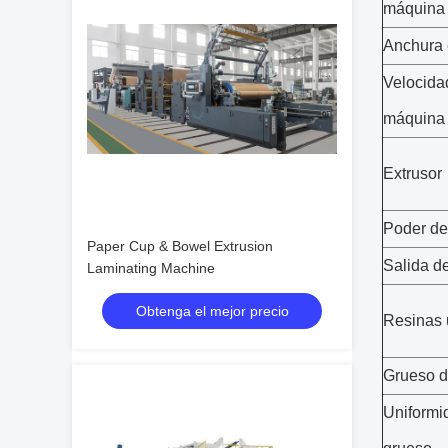
máquina
Anchura 
Velocida
máquina
Extrusor
Poder del
Paper Cup & Bowel Extrusion
Salida de
Laminating Machine
Obtenga el mejor precio
Resinas
Grueso d
Uniformi