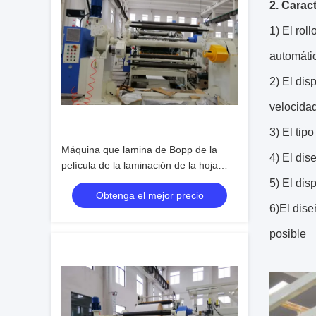
2. Carac
1) El rol
automátic
2) El dis
velocida
3) El tip
Máquina que lamina de Bopp de la
4) El dis
película de la laminación de la hoja
plástica plástica termal de la máquina
5) El dis
Obtenga el mejor precio
6)El dise
posible