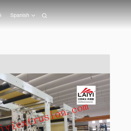
s
Spanish