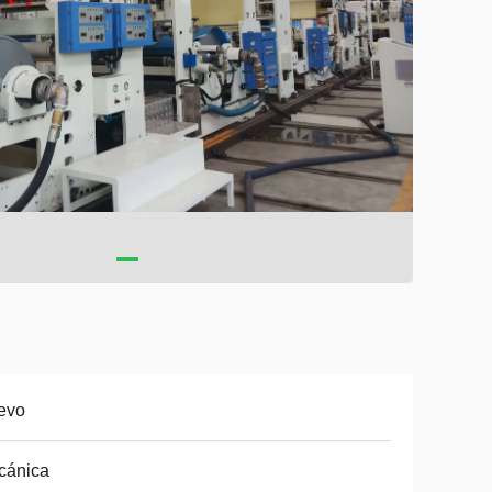
evo
cánica