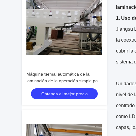
laminac
1. Uso d
Jiangsu L
la coextr
cubrir la
sistema d
Máquina termal automática de la
laminación de la operación simple para
Unidades 
la base de papel de la pulgada 3-6
Obtenga el mejor precio
nivel de 
centrado 
como LDP
capas, l