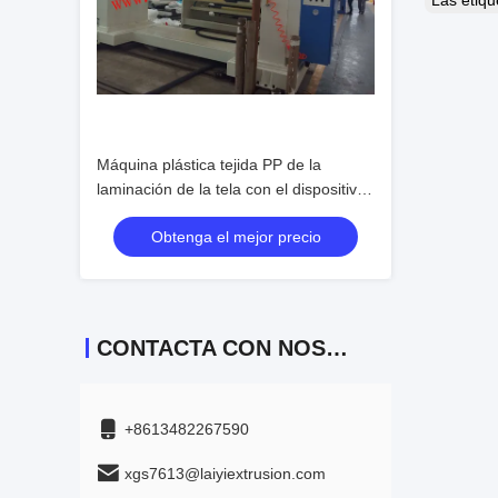
Las etiq
Máquina plástica tejida PP de la
laminación de la tela con el dispositivo
auto de la encoladora
Obtenga el mejor precio
CONTACTA CON NOSOTROS
+8613482267590
xgs7613@laiyiextrusion.com