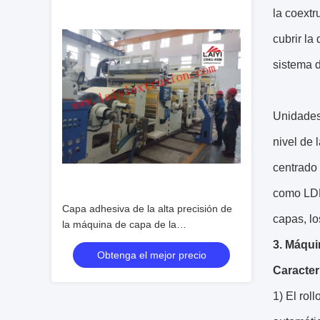
la coextr
cubrir la
sistema d
Unidades 
nivel de 
centrado 
como LDP
Capa adhesiva de la alta precisión de
capas, l
la máquina de capa de la
protuberancia del papel de aluminio
3. Máqui
Obtenga el mejor precio
Caracter
1) El rol