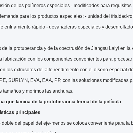
usión de los polímeros especiales - modificados para requisitos 
 demanda para los productos especiales; - unidad del frialdad-rol
e enfriamiento rápido - devanaderas especiales y desenrollador
de la protuberancia y de la coextrusión de Jiangsu Laiyi en la 
la fabricación con los componentes convenientes para procesar
en los extrusores del alto rendimiento con el diseño especial d
E, SURLYN, EVA, EAA, PP, con las soluciones modificadas para
os tamaños y morimos las anchuras.
na que lamina de la protuberancia termal de la película
ísticas principales
lo doble del papel del eje-menos se coloca conveniente para la 