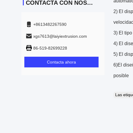
automátic
CONTACTA CON NOSOTROS
2) El dis
velocida
+8613482267590
3) El tip
xgs7613@laiyiextrusion.com
4) El dis
86-519-82699228
5) El dis
Contacta ahora
6)El dise
posible
Las etiq