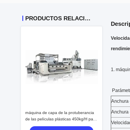
PRODUCTOS RELACIONADOS
Descri
Velocida
rendimi
1. máquin
Parámetr
Anchura 
Anchura 
máquina de capa de la protuberancia
de las películas plásticas 450kg/H para
Velocida
los polímeros corrosivos