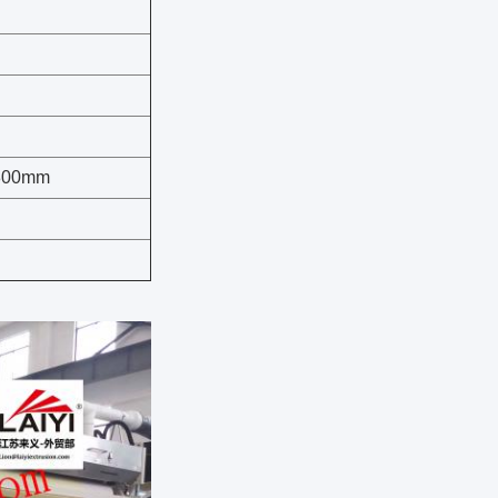
Φ800mm