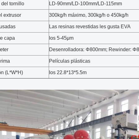
del tornillo
LD-90mm/LD-100mm/LD-115mm
l extrusor
300kg/h máximo, 300kg/h o 450kg/h
 usadas
Las resinas revestidas les gusta EVA
e capa
los 5-45μm
eter
Desenrolladora: Φ800mm; Rewinder: 
prima
Películas plásticas
ón (L*W*H)
los 22.8*13*5.5m