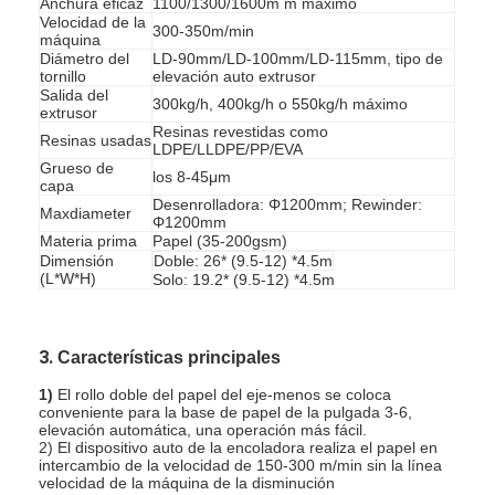
Anchura eficaz
1100/1300/1600m m máximo
Velocidad de la
300-350m/min
máquina
Diámetro del
LD-90mm/LD-100mm/LD-115mm, tipo de
tornillo
elevación auto extrusor
Salida del
300kg/h, 400kg/h o 550kg/h máximo
extrusor
Resinas revestidas como
Resinas usadas
LDPE/LLDPE/PP/EVA
Grueso de
los 8-45μm
capa
Desenrolladora: Φ1200mm; Rewinder:
Maxdiameter
Φ1200mm
Materia prima
Papel (35-200gsm)
Dimensión
Doble: 26* (9.5-12) *4.5m
(L*W*H)
Solo: 19.2* (9.5-12) *4.5m
3.
Características principales
Hogar
1)
El rollo doble del papel del eje-menos se coloca
conveniente para la base de papel de la pulgada 3-6,
Productos
elevación automática, una operación más fácil.
2) El dispositivo auto de la encoladora realiza el papel en
intercambio de la velocidad de 150-300 m/min sin la línea
Sobre nosotros
velocidad de la máquina de la disminución