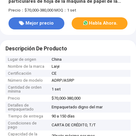
particulares de hoja de la máquina de papel de la
laminación les gusta LDPE/LLDPE/PP/EVA
Precio：$70,000-380,000
MOQ：1 set
Mejor precio
Habla Ahora.
Descripción De Producto
Lugar de origen
China
Nombre de la marca
Laiyi
Certificación
CE
Número de modelo
ADRP/ASRP
Cantidad de orden
1 set
mínima
Precio
$70,000-380,000
Detalles de
Empaquetado digno del mar
empaquetado
Tiempo de entrega
90 a 150 días
Condiciones de
CARTA DE CRÉDITO, T/T
pago
Capacidad de la
20sets máximo por mes