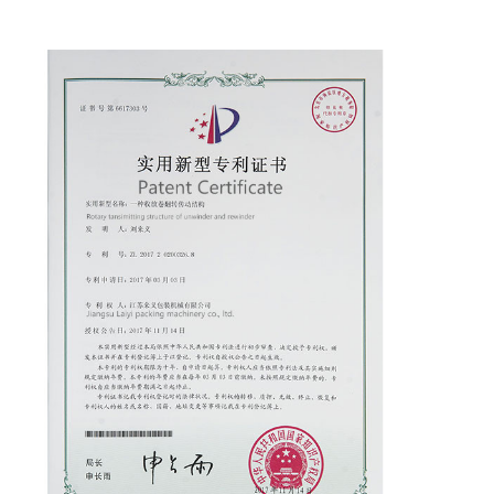
Máquina de capa de la protuberancia
máquina de recubrimiento de papel
El doble echó a un lado máquina que laminaba
Piezas de la máquina de la laminación
Máquina soplada derretimiento de la tela