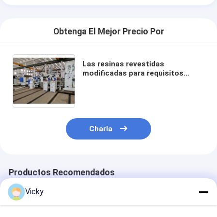
Obtenga El Mejor Precio Por
Las resinas revestidas
modificadas para requisitos
particulares de hoja de la
máquina de papel de la
laminación les gusta
LDPE/LLDPE/PP/EVA
Charla
Productos Recomendados
Vicky