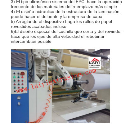
3) El tipo ultrasónico sistema del EPC, hace la operación
Viaje de la fábrica
frecuente de los materiales del reemplazo más simple
4) El diseño hidráulico de la estructura de la laminación,
puede hacer el deluente y la empresa de capa.
Control de calidad
5) Arreglando el dispositivo haga los rollos de papel
revestidos acabados incluso
6)El diseño especial del cuchillo que corta y del rewinder
Éntrenos en contacto con
hace que los ejes de alta velocidad el rebobinar
intercambian posible
Noticias
Máquina de capa de la laminación de la protuberancia
Máquina que lamina de la protuberancia
máquina que lamina de la película
máquina plástica de la laminación
Máquina de la laminación de la capa