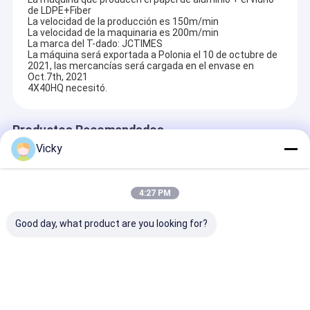
de LDPE+Fiber
La velocidad de la producción es 150m/min
La velocidad de la maquinaria es 200m/min
La marca del T-dado: JCTIMES
La máquina será exportada a Polonia el 10 de octubre de
2021, las mercancías será cargada en el envase en
Oct.7th, 2021
4X40HQ necesitó.
Productos Recomendados
Vicky
4:27 PM
Good day, what product are you looking for?
Máquina laminadora
Máquina laminadora
Máquina de
por extrusión de
de extrusión de
laminado por
envases flexibles LY-
película térmica
extrusión de c
AFP
original de fábrica
conducto origi
fábrica
Enviar Consulta
Enviar Consulta
Enviar Con