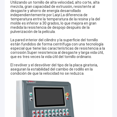
Utilizando un tornillo de alta velocidad, alto corte, alta
mezcla, gran capacidad de extrusión, resistente al
desgaste y ahorro de energía desarrollado
independientemente por Laiyi.La diferencia de
temperatura entre la temperatura de la resina y la del
molde es inferior a 30 grados, lo que mejora en gran
medida la resistencia de despojo después de la
pulverización de la película.
La pared interior del cilindro y la superficie del tornillo
están fundidos de forma centrífuga con una tecnología
especial que tiene las características de resistencia a la
corrosión.Super resistencia al desgaste y larga vida útil,
que es tres veces la vida útil del tornillo ordinario.
El revólver y el desvólver del tipo de la placa giratoria,
aseguran la estabilidad del cambio de rodillo en la
condición de que la velocidad no se reduzca.
Hogar
Jiangsu Laiyi Packing Machinery Co.,Ltd fue fundada en
Productos
2007 y se trasladó al distrito de Jintan en 2015. La nueva
fábrica, con una escala ampliada y tecnología avanzada,
Sobre nosotros
ha mejorado su influencia de marca y se ha convertido en