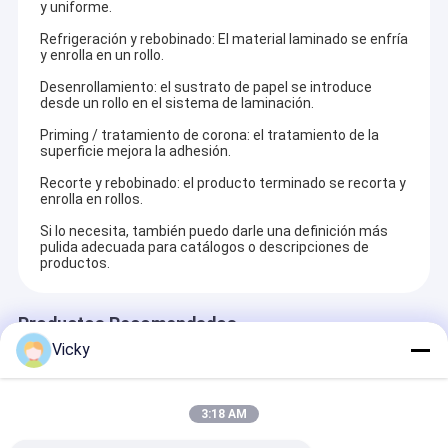
y uniforme.
Máquina de capa de la protuberancia
Basándonos en nuestra experiencia en la industria de la
laminación por extrusión, junto con más socios,
Refrigeración y rebobinado: El material laminado se enfría
crearemos un futuro mejor a través de soluciones más
y enrolla en un rollo.
máquina de recubrimiento de papel
inteligentes, más eficientes y más confiables.
Desenrollamiento: el sustrato de papel se introduce
El doble echó a un lado máquina que laminaba
desde un rollo en el sistema de laminación.
Priming / tratamiento de corona: el tratamiento de la
Piezas de la máquina de la laminación
superficie mejora la adhesión.
Recorte y rebobinado: el producto terminado se recorta y
Máquina soplada derretimiento de la tela
enrolla en rollos.
Si lo necesita, también puedo darle una definición más
pulida adecuada para catálogos o descripciones de
productos.
Productos Recomendados
Vicky
3:18 AM