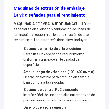
Máquina de capa de la protuberancia
Basándonos en nuestra experiencia en la industria de la
Máquinas de extrusión de embalaje
laminación por extrusión, junto con más socios,
crearemos un futuro mejor a través de soluciones más
máquina de recubrimiento de papel
Laiyi: diseñadas para el rendimiento
inteligentes, más eficientes y más confiables.
MAQUINARIA DE EMBALAJE DE JIANGSU LAIYI
se
El doble echó a un lado máquina que laminaba
especializa en el diseño y fabricación de líneas de
laminación y recubrimiento por extrusión de alto
Piezas de la máquina de la laminación
rendimiento. Las características clave incluyen:
Máquina soplada derretimiento de la tela
Sistema de matriz de alta precisión
Garantiza un espesor de recubrimiento
uniforme y una excelente calidad de
superficie.
Amplio rango de velocidad (100–400 m/min)
Operación flexible para producción tanto a
baja como a alta velocidad
Sistema de control PLC avanzado
Interfaz fácil de usar con alta automatización
para un funcionamiento estable y eficiente
Diseño que ahorra energía