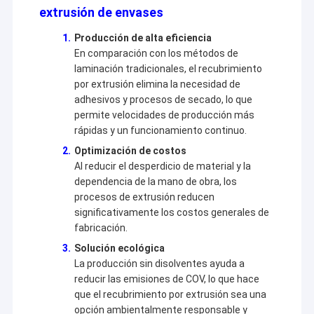
extrusión de envases
Producción de alta eficiencia
En comparación con los métodos de
laminación tradicionales, el recubrimiento
por extrusión elimina la necesidad de
adhesivos y procesos de secado, lo que
permite velocidades de producción más
rápidas y un funcionamiento continuo.
Optimización de costos
Al reducir el desperdicio de material y la
dependencia de la mano de obra, los
procesos de extrusión reducen
significativamente los costos generales de
fabricación.
Hogar
Solución ecológica
La producción sin disolventes ayuda a
Jiangsu Laiyi Packing Machinery Co.,Ltd fue fundada en
Productos
2007 y se trasladó al distrito de Jintan en 2015. La nueva
reducir las emisiones de COV, lo que hace
fábrica, con una escala ampliada y tecnología avanzada,
que el recubrimiento por extrusión sea una
Sobre nosotros
ha mejorado su influencia de marca y se ha convertido en
opción ambientalmente responsable y