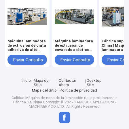
Máquina laminadora
Máquina laminadora
Fábrica superi
de extrusión de cinta
de extrusión de
China | Máqui
adhesiva de alto
envasado aséptico
laminadora de
valor
líquido de alto valor
extrusión de p
de alta funció
Enviar Consulta
Enviar Consulta
Enviar Con
Inicio
Mapa del
Contactar
Desktop
Sitio
Ahora
Site
Mapa del Sitio
Política de privacidad
Calidad
Máquina de capa de la laminación de la protuberancia
Fábrica De China.Copyright © 2026 JIANGSU LAIYI PACKING
MACHINERY CO.,LTD.. All Rights Reserved.