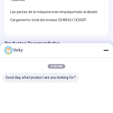
Las piezas de la máquina eran empaquetado acabado.
Cargamento total del envase 5X40HQ+1X20GP.
Productos Recomendados
Vicky
5:35 AM
Good day, what product are you looking for?
Fábrica superior de
Fábrica superior de
Fábrica superi
China | Máquina
China | Máquina
China | Máqui
laminadora de
laminadora por
laminadora de
extrusión de película
extrusión de papel de
extrusión de p
de liberación de
una cara
liberación de 
Enviar Consulta
Enviar Consulta
Enviar Con
rejilla
cara