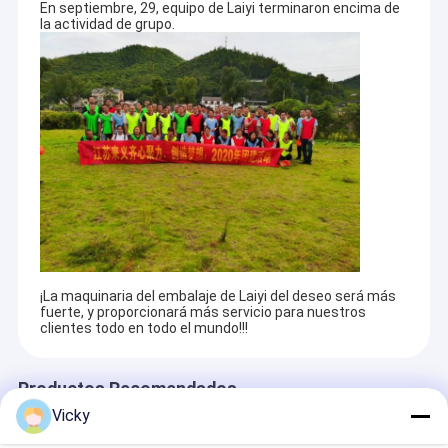
En septiembre, 29, equipo de Laiyi terminaron encima de
Máquina de capa de la protuberancia
Basándonos en nuestra experiencia en la industria de la
la actividad de grupo.
laminación por extrusión, junto con más socios,
crearemos un futuro mejor a través de soluciones más
máquina de recubrimiento de papel
inteligentes, más eficientes y más confiables.
El doble echó a un lado máquina que laminaba
Piezas de la máquina de la laminación
Máquina soplada derretimiento de la tela
¡La maquinaria del embalaje de Laiyi del deseo será más
fuerte, y proporcionará más servicio para nuestros
clientes todo en todo el mundo!!!
Productos Recomendados
Vicky