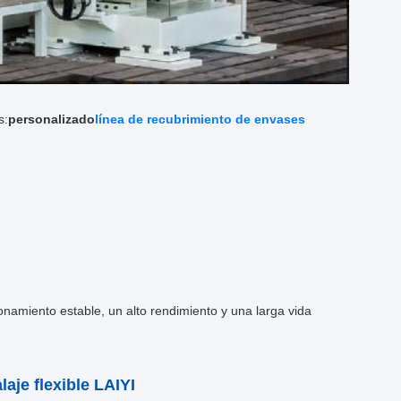
s:
personalizado
línea de recubrimiento de envases
onamiento estable, un alto rendimiento y una larga vida
aje flexible LAIYI