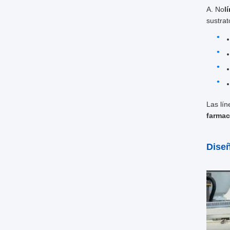
A. No
l
sustrat
Las lí
farmac
Diseñ