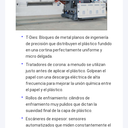
Máquina de capa de la protuberancia
Basándonos en nuestra experiencia en la industria de la
laminación por extrusión, junto con más socios,
crearemos un futuro mejor a través de soluciones más
máquina de recubrimiento de papel
inteligentes, más eficientes y más confiables.
El doble echó a un lado máquina que laminaba
T-Dies: Bloques de metal planos de ingeniería
Piezas de la máquina de la laminación
de precisión que distribuyen el plástico fundido
en una cortina perfectamente uniforme y
Máquina soplada derretimiento de la tela
micro delgada.
Tratadores de corona: a menudo se utilizan
justo antes de aplicar el plástico. Golpean el
papel con una descarga eléctrica de alta
frecuencia para mejorar la unión química entre
el papel y el plástico.
Rollos de enfriamiento: cilindros de
enfriamiento muy pulidos que dictan la
suavidad final de la capa de plástico.
Escáneres de espesor: sensores
automatizados que miden constantemente el