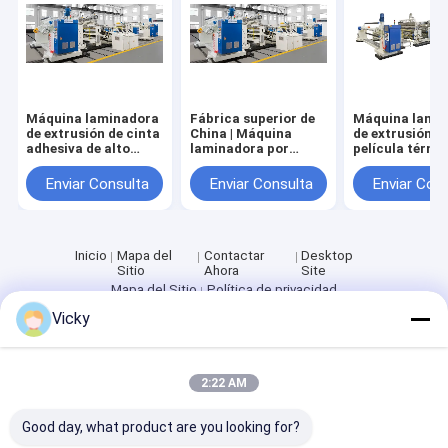
Máquina laminadora
Fábrica superior de
Máquina lami
de extrusión de cinta
China | Máquina
de extrusión d
adhesiva de alto
laminadora por
película térmi
valor
extrusión de cinta
original de fáb
adhesiva
Enviar Consulta
Enviar Consulta
Enviar Con
Inicio
Mapa del
Contactar
Desktop
Sitio
Ahora
Site
Mapa del Sitio
Política de privacidad
Calidad
Máquina de capa de la laminación de la protuberancia
Vicky
Fábrica De China.Copyright © 2026 JIANGSU LAIYI PACKING
MACHINERY CO.,LTD.. All Rights Reserved.
2:22 AM
Good day, what product are you looking for?